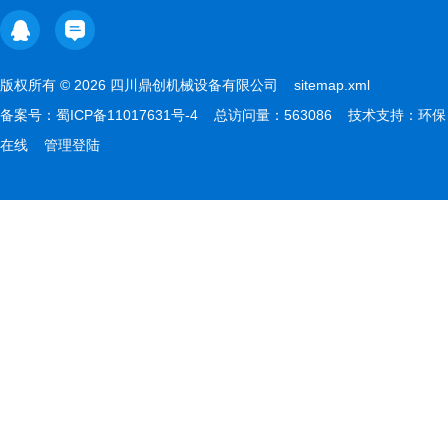
版权所有 © 2026 四川鼎创机械设备有限公司
sitemap.xml
备案号：
蜀ICP备11017631号-4
总访问量：563086 技术支持：
环保
在线
管理登陆