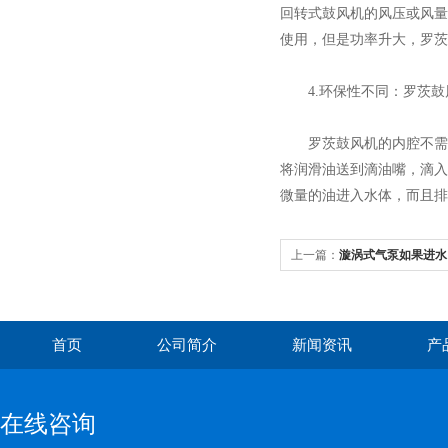
回转式鼓风机的风压或风
使用，但是功率升大，罗茨
4.环保性不同：罗茨鼓
罗茨鼓风机的内腔不需要
将润滑油送到滴油嘴，滴
微量的油进入水体，而且排
上一篇：
漩涡式气泵如果进水
首页
公司简介
新闻资讯
产
在线咨询