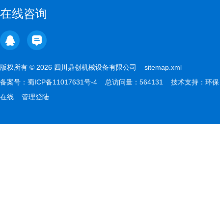
在线咨询
版权所有 © 2026 四川鼎创机械设备有限公司
sitemap.xml
备案号：
蜀ICP备11017631号-4
总访问量：564131 技术支持：
环保
在线
管理登陆