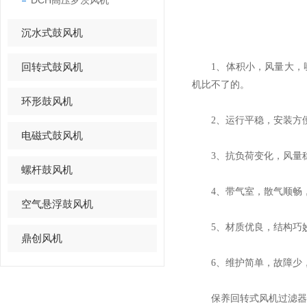
DCH高压罗茨风机
沉水式鼓风机
回转式鼓风机
1、体积小，风量大，噪
机比不了的。
环形鼓风机
2、运行平稳，安装方便
电磁式鼓风机
3、抗负荷变化，风量稳
螺杆鼓风机
4、带气室，散气顺畅，
空气悬浮鼓风机
5、材质优良，结构巧妙
鼎创风机
6、维护简单，故障少，
保养回转式风机过滤器