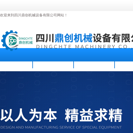
欢迎来到四川鼎创机械设备有限公司网站！
首页
公司简介
产品展示
技