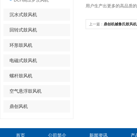
DCH高压罗茨风机
用户生产出更多的高品质的
沉水式鼓风机
上一篇：
鼎创机械鲁氏鼓风机
回转式鼓风机
环形鼓风机
电磁式鼓风机
螺杆鼓风机
空气悬浮鼓风机
鼎创风机
首页
公司简介
新闻资讯
产