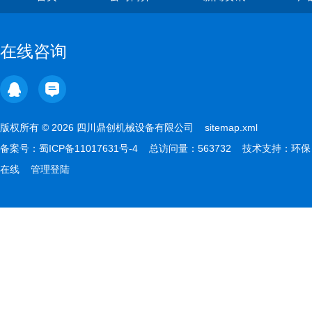
在线咨询
版权所有 © 2026 四川鼎创机械设备有限公司
sitemap.xml
备案号：
蜀ICP备11017631号-4
总访问量：563732 技术支持：
环保
在线
管理登陆