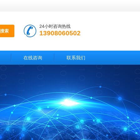
24小时咨询热线
13908060502
在线咨询
联系我们