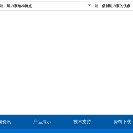
篇：
磁力泵结构特点
下一篇：
鼎创磁力泵的优点
闻资讯
产品展示
技术支持
资料下载