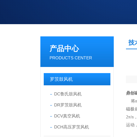
技
产品中心
PRODUCTS CENTER
罗茨鼓风机
鼎创
DC鲁氏鼓风机
将n
DR罗茨鼓风机
磁极
DCV真空风机
2π
运动
DCH高压罗茨风机