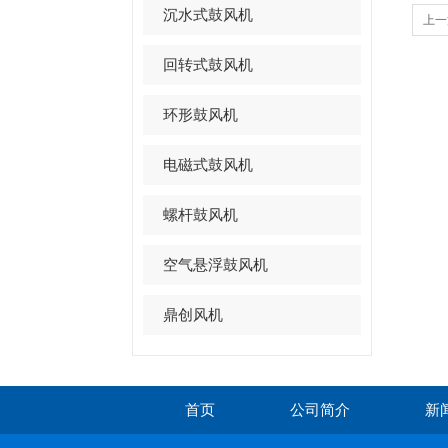
沉水式鼓风机
上一
回转式鼓风机
环形鼓风机
电磁式鼓风机
螺杆鼓风机
空气悬浮鼓风机
鼎创风机
首页
公司简介
新