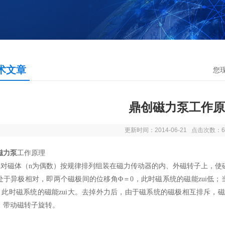
术文章
您
鼎创磁力泵工作原
更新时间：2014-06-21 点击次数：6
磁力泵
工作原理
对磁体（n为偶数）按规律排列组装在磁力传动器的内、外磁转子上，使
处于异极相对，即两个磁极间的位移角Φ＝0，此时磁系统的磁能zui低
/n，此时磁系统的磁能zui大。去掉外力后，由于磁系统的磁极相互排斥，
，带动磁转子旋转。