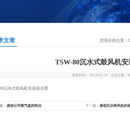
术文章
您现在的位置：
TSW-80沉水式鼓风机
更新时间：2019-01-24 点击次数：9
-80沉水式鼓风机安装组合图
篇：
鼎创公司散气盘的特点
下一篇：
鼎创沉水鼓风机的