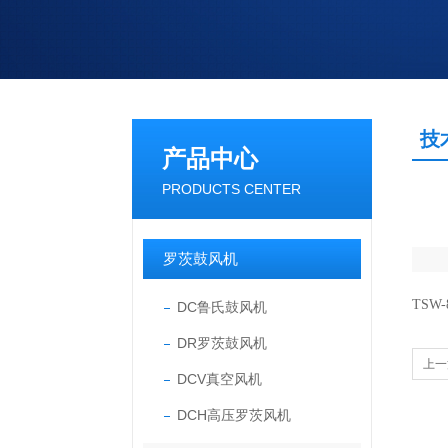
技
产品中心
PRODUCTS CENTER
罗茨鼓风机
TSW
DC鲁氏鼓风机
DR罗茨鼓风机
上一
DCV真空风机
DCH高压罗茨风机