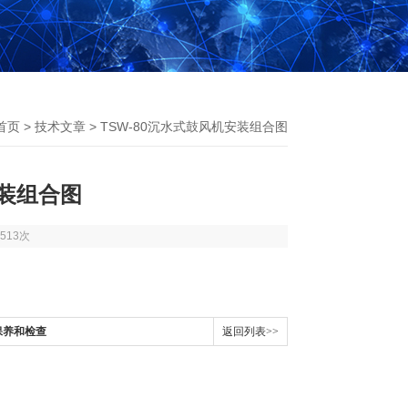
首页
>
技术文章
> TSW-80沉水式鼓风机安装组合图
安装组合图
513次
保养和检查
返回列表>>