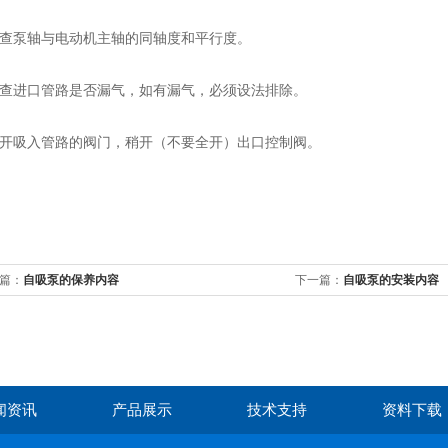
检查泵轴与电动机主轴的同轴度和平行度。
检查进口管路是否漏气，如有漏气，必须设法排除。
打开吸入管路的阀门，稍开（不要全开）出口控制阀。
篇：
自吸泵的保养内容
下一篇：
自吸泵的安装内容
闻资讯
产品展示
技术支持
资料下载