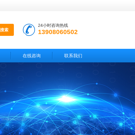
24小时咨询热线
13908060502
在线咨询
联系我们