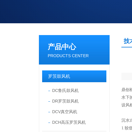
技
产品中心
PRODUCTS CENTER
罗茨鼓风机
鼎创
DC鲁氏鼓风机
水下
DR罗茨鼓风机
设风
DCV真空风机
沉水
DCH高压罗茨风机
1.