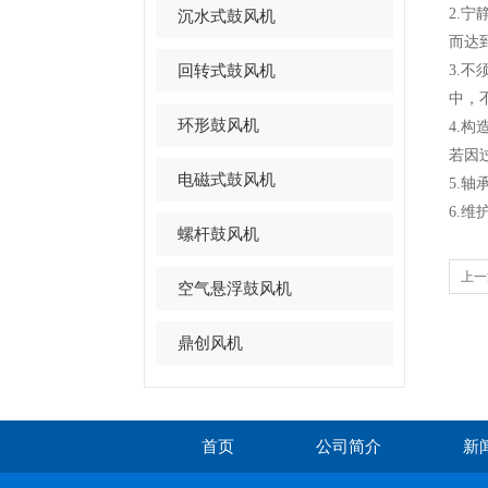
2.
沉水式鼓风机
而达
回转式鼓风机
3.
中，
环形鼓风机
4.
若因
电磁式鼓风机
5.
6.
螺杆鼓风机
上一
空气悬浮鼓风机
鼎创风机
首页
公司简介
新