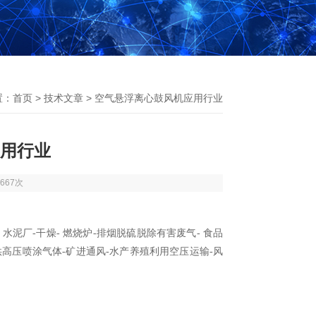
置：
首页
>
技术文章
> 空气悬浮离心鼓风机应用行业
用行业
667次
泥厂-干燥- 燃烧炉-排烟脱硫脱除有害废气- 食品
供高压喷涂气体-矿进通风-水产养殖利用空压运输-风