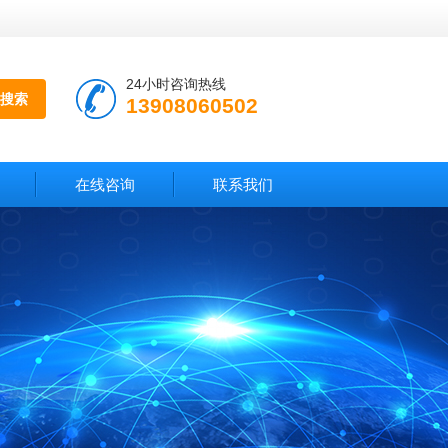
24小时咨询热线
13908060502
在线咨询
联系我们