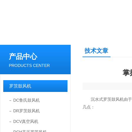
技术文章
产品中心
PRODUCTS CENTER
掌
罗茨鼓风机
沉水式罗茨鼓风机由于噪
DC鲁氏鼓风机
几点：
DR罗茨鼓风机
DCV真空风机