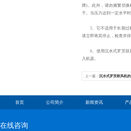
牌)。此外，请勿频繁切
干。当压力达到一定水平时
5、它不适用于长期过载
请立即将其停止，检查并排
6、使用沉水式罗茨鼓风
入机器。
上一篇：
沉水式罗茨鼓风机的
首页
公司简介
新闻资讯
产
在线咨询