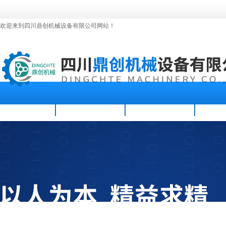
欢迎来到四川鼎创机械设备有限公司网站！
首页
公司简介
产品展示
技