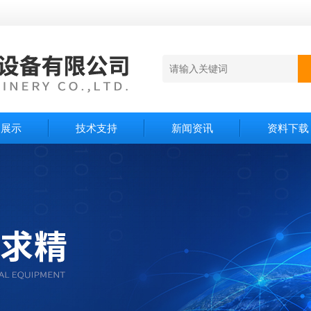
品展示
技术支持
新闻资讯
资料下载