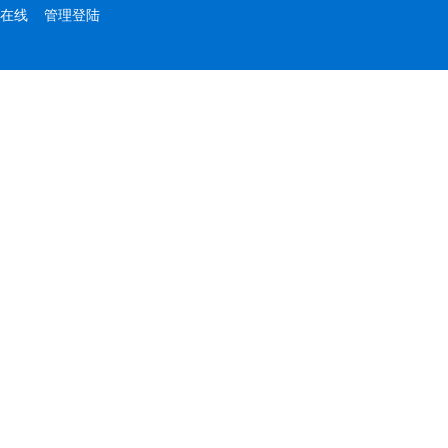
在线
管理登陆