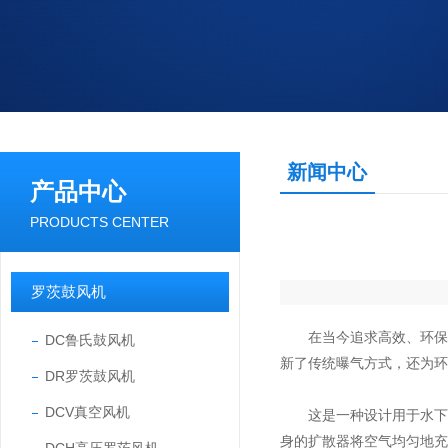
新闻中心
产品中心
PRODUCTS CENTER
罗茨鼓风机
在当今追求高效、环保
DC鲁氏鼓风机
新了传统曝气方式，还为环
DR罗茨鼓风机
DCV真空风机
这是一种设计用于水下工
身的扩散器将空气均匀地