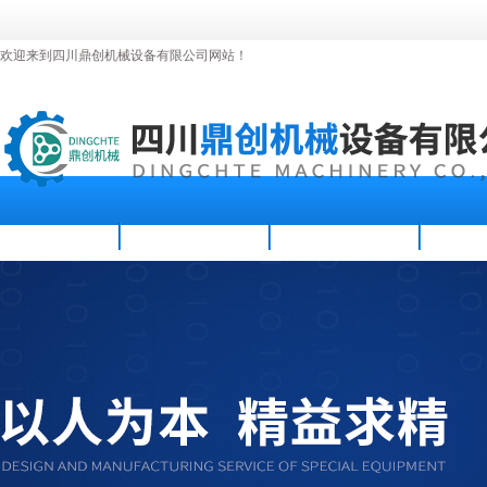
欢迎来到四川鼎创机械设备有限公司网站！
首页
公司简介
产品展示
技