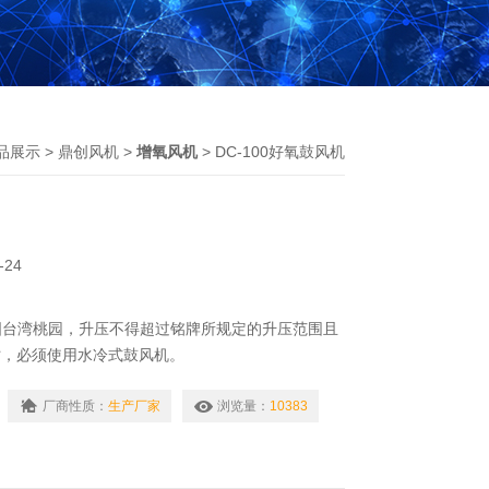
品展示
>
鼎创风机
>
增氧风机
> DC-100好氧鼓风机
-24
国台湾桃园，升压不得超过铭牌所规定的升压范围且
a时，必须使用水冷式鼓风机。
厂商性质：
生产厂家
浏览量：
10383