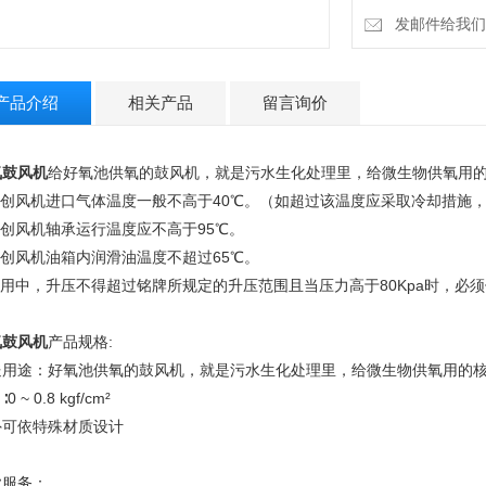
发邮件给我们：di
产品介绍
相关产品
留言询价
氧鼓风机
给好氧池供氧的鼓风机，就是污水生化处理里，给微生物供氧用
.鼎创风机进口气体温度一般不高于40℃。（如超过该温度应采取冷却措施
创风机
轴承运行温度应不高于95℃。
创风机
油箱内润滑油温度不超过65℃。
.使用中，升压不得超过铭牌所规定的升压范围且当压力高于80Kpa时，必
氧鼓风机
产品规格:
送用途：
好氧池供氧的鼓风机，就是污水生化处理里，给微生物供氧用的
0 ~ 0.8 kgf/cm²
外可依特殊材质设计
业服务：