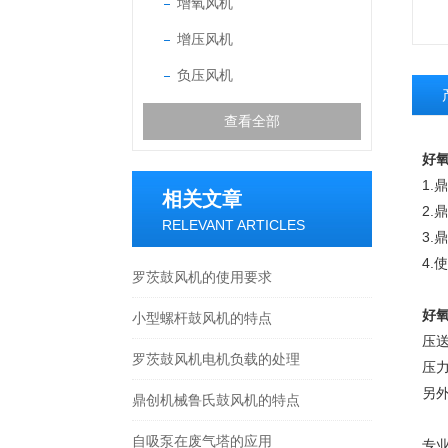
增氧风机
增压风机
负压风机
查看全部
好
1
相关文章
2.
鼎
RELEVANT ARTICLES
3.
鼎
4
罗茨鼓风机的使用要求
好
小型螺杆鼓风机的特点
压
罗茨鼓风机电机负载的处理
压力∶
另
鼎创机械鲁氏鼓风机的特点
自吸泵在废气塔的应用
专