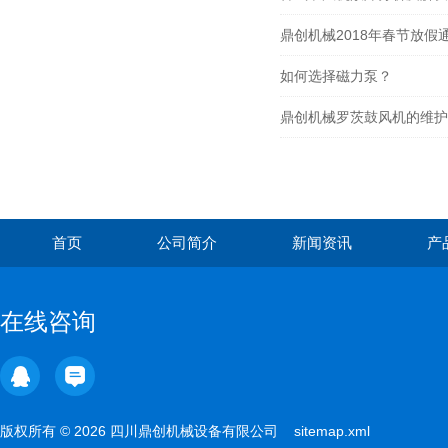
鼎创机械2018年春节放假
如何选择磁力泵？
鼎创机械罗茨鼓风机的维护
首页
公司简介
新闻资讯
产
在线咨询
版权所有 © 2026 四川鼎创机械设备有限公司
sitemap.xml