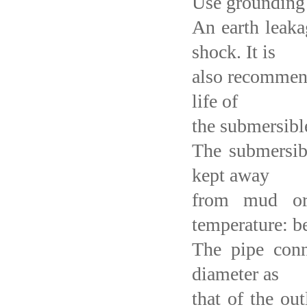
Use grounding 
An earth leakag
shock. It is
also recommend
life of
the submersibl
The submersibl
kept away
from mud or
temperature: 
The pipe conn
diameter as
that of the out